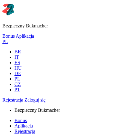
Bezpieczny Bukmacher
Bonus
Aplikacja
PL
BR
IT
ES
HU
DE
PL
CZ
PT
Rejestracja
Zaloguj się
Bezpieczny Bukmacher
Bonus
Aplikacja
Rejestracja